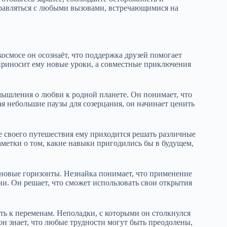
правляться с любыми вызовами, встречающимися на
космосе он осознаёт, что поддержка друзей помогает
приносит ему новые уроки, а совместные приключения
мышления о любви к родной планете. Он понимает, что
ая небольшие паузы для созерцания, он начинает ценить
е своего путешествия ему приходится решать различные
 заметки о том, какие навыки пригодились бы в будущем,
 новые горизонты. Незнайка понимает, что применение
и. Он решает, что сможет использовать свои открытия
ть к переменам. Неполадки, с которыми он столкнулся
 он знает, что любые трудности могут быть преодолены,