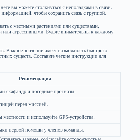
нете вы можете столкнуться с неполадками в связи.
 информацией, чтобы сохранить связь с группой.
овать с местными растениями или существами,
и или агрессивными. Будьте внимательны к каждому
тв. Важное значение имеет возможность быстрого
стных существ. Составьте четкие инструкции для
Рекомендация
ый скафандр и погодные прогнозы.
 пищей перед миссией.
ы местности и используйте GPS-устройства.
выки первой помощи у членов команды.
отовьтесь заранее, соблюдайте осторожность и