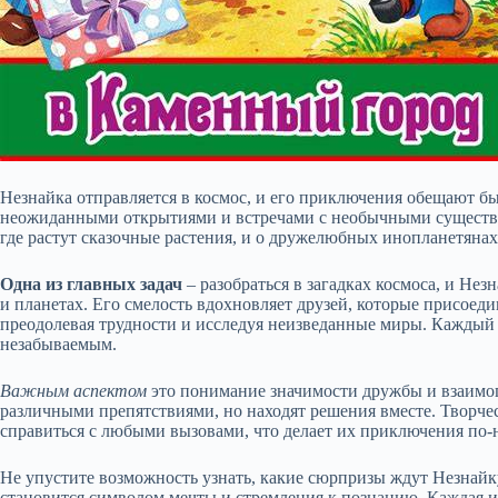
Незнайка отправляется в космос, и его приключения обещают 
неожиданными открытиями и встречами с необычными существами
где растут сказочные растения, и о дружелюбных инопланетянах
Одна из главных задач
– разобраться в загадках космоса, и Нез
и планетах. Его смелость вдохновляет друзей, которые присоеди
преодолевая трудности и исследуя неизведанные миры. Каждый 
незабываемым.
Важным аспектом
это понимание значимости дружбы и взаимоп
различными препятствиями, но находят решения вместе. Творч
справиться с любыми вызовами, что делает их приключения по
Не упустите возможность узнать, какие сюрпризы ждут Незнайку
становится символом мечты и стремления к познанию. Каждая ис