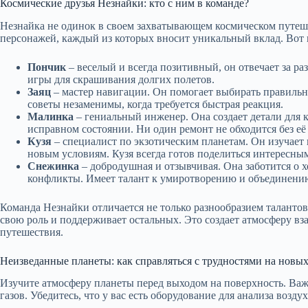
Космические друзья Незнайки: кто с ним в команде?
Незнайка не одинок в своем захватывающем космическом путеше
персонажей, каждый из которых вносит уникальный вклад. Вот к
Пончик
– веселый и всегда позитивный, он отвечает за ра
игры для скрашивания долгих полетов.
Заяц
– мастер навигации. Он помогает выбирать правильн
советы незаменимы, когда требуется быстрая реакция.
Малинка
– гениальный инженер. Она создает детали для к
исправном состоянии. Ни один ремонт не обходится без е
Кузя
– специалист по экзотическим планетам. Он изучает 
новым условиям. Кузя всегда готов поделиться интересны
Снежинка
– добродушная и отзывчивая. Она заботится о 
конфликты. Имеет талант к умиротворению и объединению
Команда Незнайки отличается не только разнообразием таланто
свою роль и поддерживает остальных. Это создает атмосферу в
путешествия.
Неизведанные планеты: как справляться с трудностями на новы
Изучите атмосферу планеты перед выходом на поверхность. Важ
газов. Убедитесь, что у вас есть оборудование для анализа возд