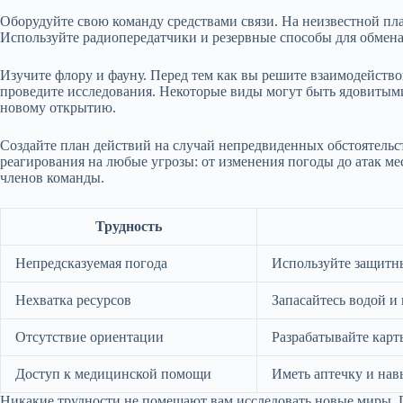
Оборудуйте свою команду средствами связи. На неизвестной пла
Используйте радиопередатчики и резервные способы для обмена
Изучите флору и фауну. Перед тем как вы решите взаимодейств
проведите исследования. Некоторые виды могут быть ядовитым
новому открытию.
Создайте план действий на случай непредвиденных обстоятельс
реагирования на любые угрозы: от изменения погоды до атак ме
членов команды.
Трудность
Непредсказуемая погода
Используйте защитн
Нехватка ресурсов
Запасайтесь водой и
Отсутствие ориентации
Разрабатывайте карт
Доступ к медицинской помощи
Иметь аптечку и на
Никакие трудности не помешают вам исследовать новые миры. Г