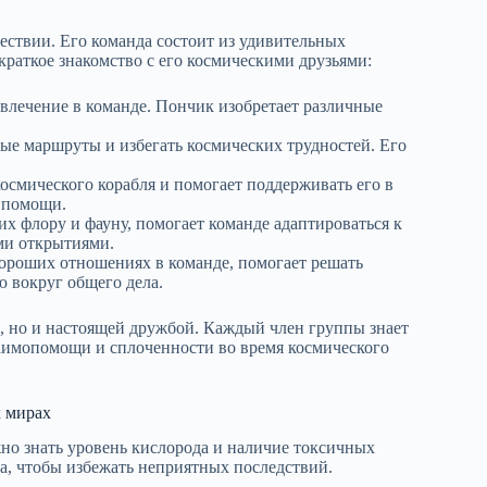
ствии. Его команда состоит из удивительных
раткое знакомство с его космическими друзьями:
звлечение в команде. Пончик изобретает различные
ые маршруты и избегать космических трудностей. Его
осмического корабля и помогает поддерживать его в
ё помощи.
их флору и фауну, помогает команде адаптироваться к
ми открытиями.
хороших отношениях в команде, помогает решать
 вокруг общего дела.
в, но и настоящей дружбой. Каждый член группы знает
заимопомощи и сплоченности во время космического
х мирах
но знать уровень кислорода и наличие токсичных
уха, чтобы избежать неприятных последствий.