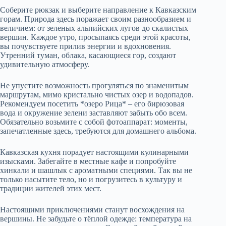
Соберите рюкзак и выберите направление к Кавказским
горам. Природа здесь поражает своим разнообразием и
величием: от зеленых альпийских лугов до скалистых
вершин. Каждое утро, просыпаясь среди этой красоты,
вы почувствуете прилив энергии и вдохновения.
Утренний туман, облака, касающиеся гор, создают
удивительную атмосферу.
Не упустите возможность прогуляться по знаменитым
маршрутам, мимо кристально чистых озер и водопадов.
Рекомендуем посетить *озеро Рица* – его бирюзовая
вода и окружение зелени заставляют забыть обо всем.
Обязательно возьмите с собой фотоаппарат: моменты,
запечатленные здесь, требуются для домашнего альбома.
Кавказская кухня порадует настоящими кулинарными
изысками. Забегайте в местные кафе и попробуйте
хинкали и шашлык с ароматными специями. Так вы не
только насытите тело, но и погрузитесь в культуру и
традиции жителей этих мест.
Настоящими приключениями станут восхождения на
вершины. Не забудьте о тёплой одежде: температура на